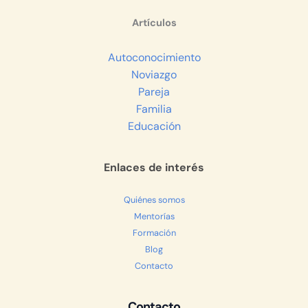
d
A
r
e
i
Artículos
I
p
a
r
n
n
p
m
k
Autoconocimiento
Noviazgo
Pareja
Familia
Educación
Enlaces de interés
Quiénes somos
Mentorías
Formación
Blog
Contacto
Contacto