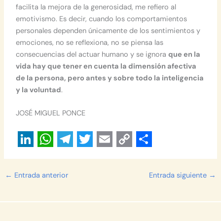
facilita la mejora de la generosidad, me refiero al
emotivismo. Es decir, cuando los comportamientos
personales dependen únicamente de los sentimientos y
emociones, no se reflexiona, no se piensa las
consecuencias del actuar humano y se ignora
que en la
vida hay que tener en cuenta la dimensión afectiva
de la persona, pero antes y sobre todo la inteligencia
y la voluntad
.
JOSÉ MIGUEL PONCE
L
W
T
T
E
C
S
i
h
e
w
m
o
h
←
Entrada anterior
Entrada siguiente
→
n
a
l
i
a
p
a
k
t
e
t
i
y
r
e
s
g
t
l
L
e